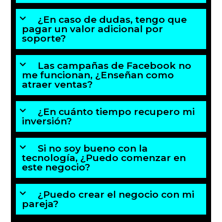
¿En caso de dudas, tengo que
pagar un valor adicional por
soporte?
Las campañas de Facebook no
me funcionan, ¿Enseñan como
atraer ventas?
¿En cuánto tiempo recupero mi
inversión?
Si no soy bueno con la
tecnología, ¿Puedo comenzar en
este negocio?
¿Puedo crear el negocio con mi
pareja?