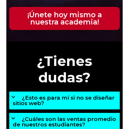
¡Únete hoy mismo a
nuestra academia!
¿Tienes
dudas?
¿Esto es para mí si no se diseñar
sitios web?
¿Cuáles son las ventas promedio
de nuestros estudiantes?